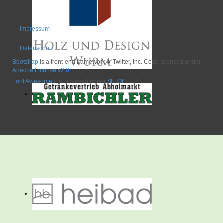
Impressum
Datenschutz
Bootstrap
is a front-end framework of Twitter, Inc. Code licensed under
Apache License v2.0
.
Font Awesome
font licensed under
SIL OFL 1.1
.