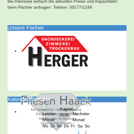
Bei Interesse einfach die aktuellen Preise und Kapazitäten
beim Pächter anfragen. Telefon: 09177/1249
Unsere Partner
Kalender/Termine
August
2026
Mo
Di
Mi
Do
Fr
Sa
So
1
2