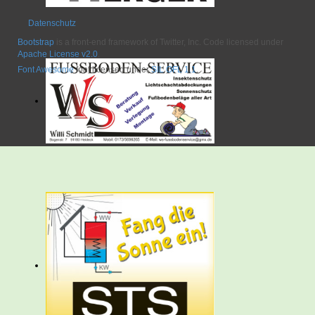
Datenschutz
Bootstrap
is a front-end framework of Twitter, Inc. Code licensed under
Apache License v2.0
.
Font Awesome
font licensed under
SIL OFL 1.1
.