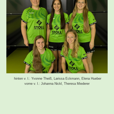
hinten v. l.: Yvonne Theiß, Larissa Eckmann, Elena Hueber
vorne v. l.: Johanna Nickl, Theresa Miederer