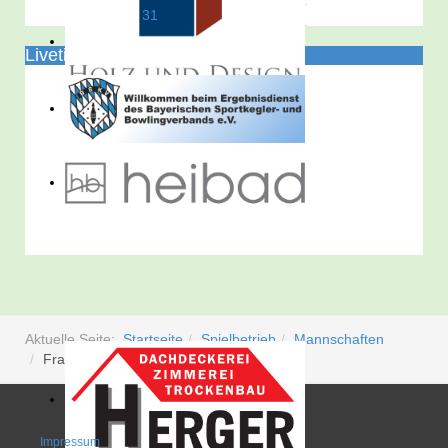
31
Liveticker
Aktuelle Seite:
Startseite
Spielbetrieb
Mannschaften
Frauen 1
Impressum