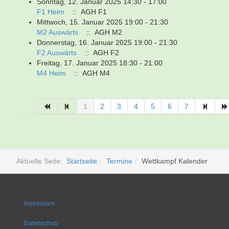
Sonntag, 12. Januar 2025 14:30 - 17:00
F1 Heim
:: AGH F1
Mittwoch, 15. Januar 2025 19:00 - 21:30
M2 Auswärts
:: AGH M2
Donnerstag, 16. Januar 2025 19:00 - 21:30
F2 Auswärts
:: AGH F2
Freitag, 17. Januar 2025 18:30 - 21:00
M4 Heim
:: AGH M4
Limite der Paginierungsliste
1
2
3
4
5
6
7
Aktuelle Seite:
Startseite
Termine
Wettkampf Kalender
Impressum
Datenschutz