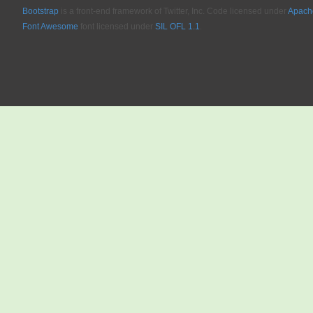
Bootstrap
is a front-end framework of Twitter, Inc. Code licensed under
Apache
Font Awesome
font licensed under
SIL OFL 1.1
.