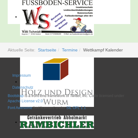
Aktuelle Seite:
Startseite
Termine
Wettkampf Kalender
Impressum
Datenschutz
Bootstrap
is a front-end framework of Twitter, Inc. Code licensed under
Apache License v2.0
.
Font Awesome
font licensed under
SIL OFL 1.1
.