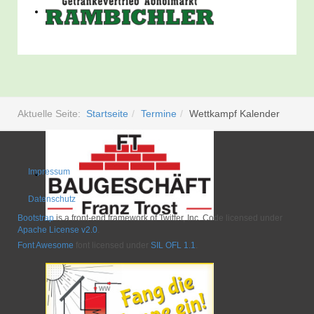
Aktuelle Seite:
Startseite
Termine
Wettkampf Kalender
Impressum
Datenschutz
Bootstrap
is a front-end framework of Twitter, Inc. Code licensed under
Apache License v2.0
.
Font Awesome
font licensed under
SIL OFL 1.1
.