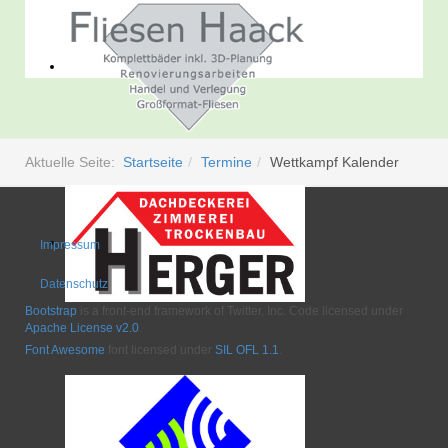
Aktuelle Seite:
Startseite
Termine
Wettkampf Kalender
Impressum
Datenschutz
Bootstrap
is a front-end framework of Twitter, Inc. Code licensed under
Apache License v2.0
.
Font Awesome
font licensed under
SIL OFL 1.1
.